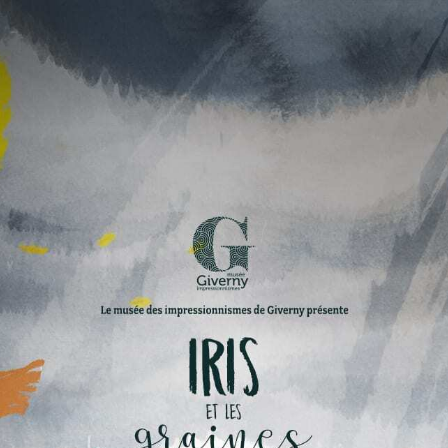
Le musée des impressionnismes Giverny présente
English version
IRIS
ET LES
graines
lumineuses
Ce projet a été cofinancé
par l'Union Européenne
Un conte interactif pour explorer les secrets du musée
commencer